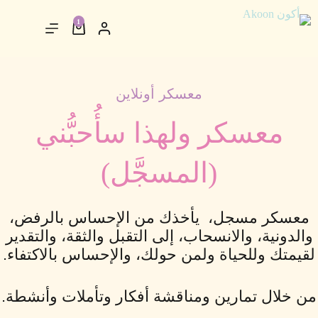
لتجاوز
لى
1
لمحتوى
عربة
التسوق
معسكر أونلاين
معسكر ولهذا سأُحبُّني
(المسجَّل)
معسكر مسجل، يأخذك من الإحساس بالرفض،
والدونية، والانسحاب، إلى التقبل والثقة، والتقدير
لقيمتك وللحياة ولمن حولك، والإحساس بالاكتفاء.
من خلال تمارين ومناقشة أفكار وتأملات وأنشطة.