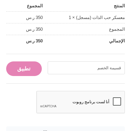
المنتج
المجموع
معسكر حب الذات (مسجل)
× 1
350
ر.س
المجموع
350
ر.س
الإجمالي
350
ر.س
تطبيق