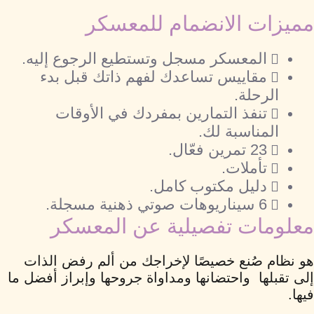
مميزات الانضمام للمعسكر
المعسكر مسجل وتستطيع الرجوع إليه.
مقاييس تساعدك لفهم ذاتك قبل بدء
الرحلة.
تنفذ التمارين بمفردك في الأوقات
المناسبة لك.
23 تمرين فعّال.
تأملات.
دليل مكتوب كامل.
6 سيناريوهات صوتي ذهنية مسجلة.
معلومات تفصيلية عن المعسكر
هو نظام صُنع خصيصًا لإخراجك من ألم رفض الذات
إلى تقبلها واحتضانها ومداواة جروحها وإبراز أفضل ما
فيها.