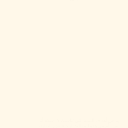
ما هي أهداف السنة التي تناسبك ؟ سلام أنا
أُنس..أُسمي هذه المقالة: الرجاء عدم التقليد،