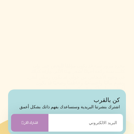
مجرد مرور سنة قد يكون مؤلمًا للبعض حتى وإن
كانت سنة رائعة أحيانًا أشعر بهذا الألم، وأراه كذلك
في وجوه الأشخاص من حولي قد يكون زميلي أنجز..
وتقدم ماليًا واجتماعيًا وعاطفيًا وصحيًا قد يكون
أعطى وبذل وأكرم قد يكون تعلم…
akooonu
22 ديسمبر، 2023
6 تعليقات
كن بالقرب
اشترك بنشرتنا البريدية وسنساعدك بفهم ذاتك بشكل أعمق
اشترك الان